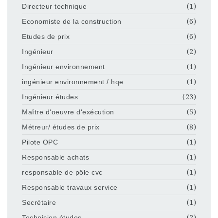
Directeur technique
(1)
Economiste de la construction
(6)
Etudes de prix
(6)
Ingénieur
(2)
Ingénieur environnement
(1)
ingénieur environnement / hqe
(1)
Ingénieur études
(23)
Maître d'oeuvre d'exécution
(5)
Métreur/ études de prix
(8)
Pilote OPC
(1)
Responsable achats
(1)
responsable de pôle cvc
(1)
Responsable travaux service
(1)
Secrétaire
(1)
Technicien études
(2)