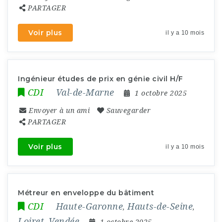
PARTAGER
Voir plus
il y a 10 mois
Ingénieur études de prix en génie civil H/F
CDI
Val-de-Marne
1 octobre 2025
Envoyer à un ami
Sauvegarder
PARTAGER
Voir plus
il y a 10 mois
Métreur en enveloppe du bâtiment
CDI
Haute-Garonne
Hauts-de-Seine
,
,
Loiret
Vendée