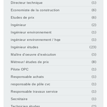
Directeur technique
(1)
Economiste de la construction
(6)
Etudes de prix
(6)
Ingénieur
(2)
Ingénieur environnement
(1)
ingénieur environnement / hqe
(1)
Ingénieur études
(23)
Maître d'oeuvre d'exécution
(5)
Métreur/ études de prix
(8)
Pilote OPC
(1)
Responsable achats
(1)
responsable de pôle cvc
(1)
Responsable travaux service
(1)
Secrétaire
(1)
Technicien études
(2)