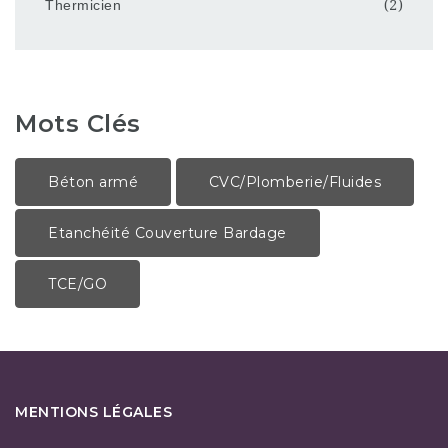
Thermicien
(2)
Mots Clés
Béton armé
CVC/Plomberie/Fluides
Etanchéité Couverture Bardage
TCE/GO
MENTIONS LÉGALES