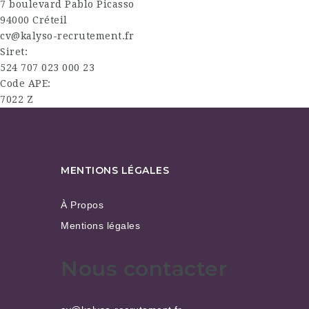
7 boulevard Pablo Picasso
94000 Créteil
cv@kalyso-recrutement.fr
Siret:
524 707 023 000 23
Code APE:
7022 Z
MENTIONS LÉGALES
À Propos
Mentions légales
Nous contacter