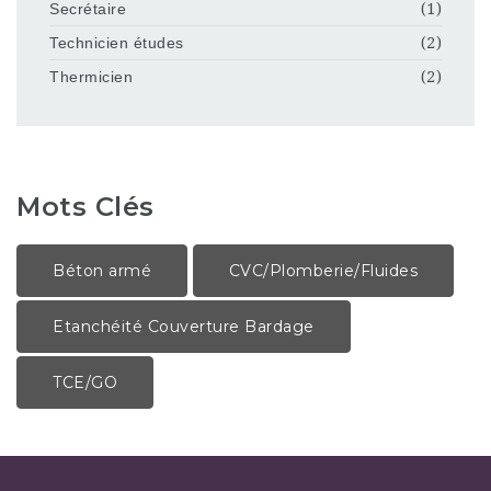
Secrétaire
(1)
Technicien études
(2)
Thermicien
(2)
Mots Clés
Béton armé
CVC/Plomberie/Fluides
Etanchéité Couverture Bardage
TCE/GO