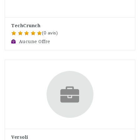
TechCrunch
(0 avis)
Aucune Offre
Versoli