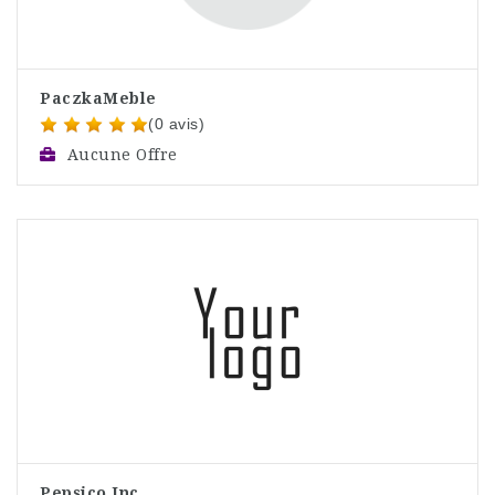
PaczkaMeble
(0 avis)
Aucune Offre
Pepsico Inc.