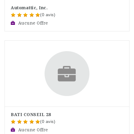
Automattic, Inc.
(0 avis)
Aucune Offre
BATI CONSEIL 28
(0 avis)
Aucune Offre