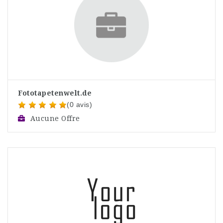
Fototapetenwelt.de
(0 avis)
Aucune Offre