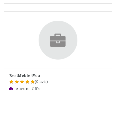
BestMeble4You
(0 avis)
Aucune Offre