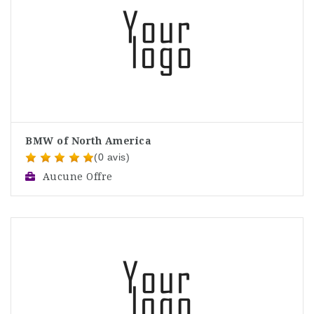
BMW of North America
(0 avis)
Aucune Offre