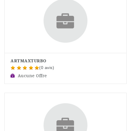
ARTMAXTURBO
(0 avis)
Aucune Offre