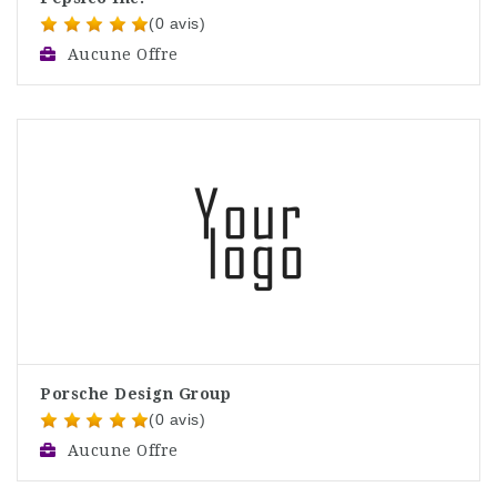
(0 avis)
Aucune Offre
Porsche Design Group
(0 avis)
Aucune Offre