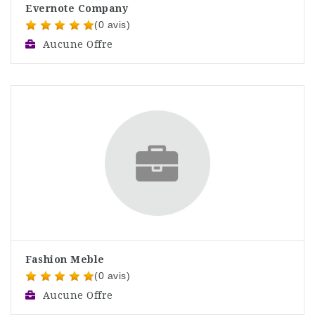
Evernote Company
(0 avis)
Aucune Offre
Fashion Meble
(0 avis)
Aucune Offre