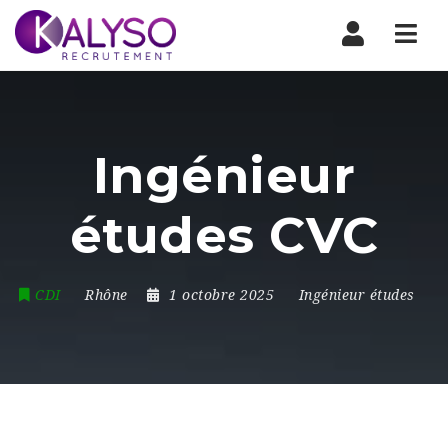
Nav
Ingénieur
études CVC
CDI
Rhône
1 octobre 2025
Ingénieur études