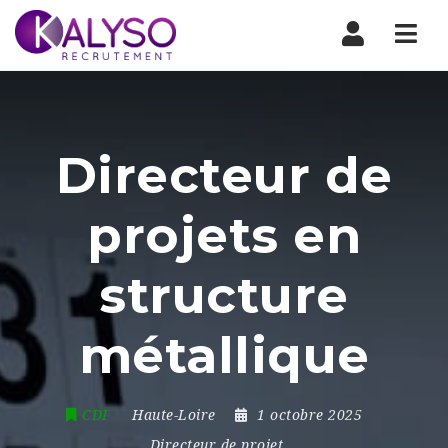
Nav
Directeur de
projets en
structure
métallique
CDI
Haute-Loire
1 octobre 2025
Directeur de projet