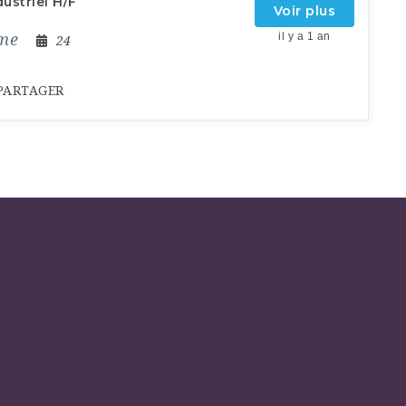
ustriel H/F
Voir plus
ime
il y a 1 an
24
PARTAGER