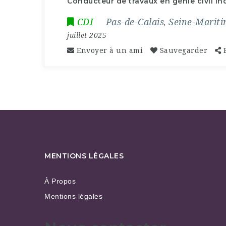
Conducteur de travaux en génie civil ind
CDI
Pas-de-Calais
Seine-Marit
,
juillet 2025
Envoyer à un ami
Sauvegarder
MENTIONS LÉGALES
À Propos
Mentions légales