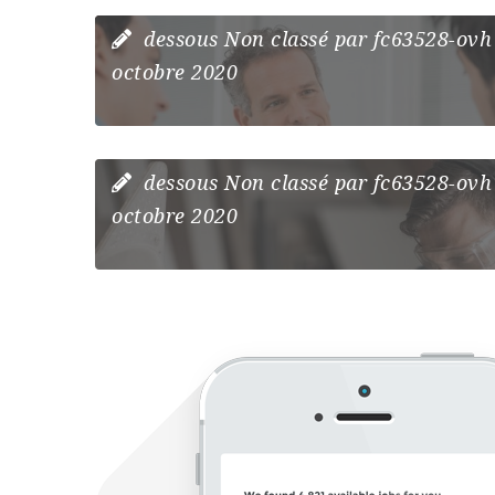
D’EMBAUCHE ?
dessous
Non classé
par
fc63528-ovh
octobre 2020
QUELLES COMPÉTENCES
RECHERCHÉES PAR LES R
dessous
Non classé
par
fc63528-ovh
octobre 2020