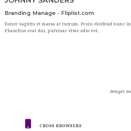
JOHNNY SANDERS
randing Manage - Fliplist.com
onec sagittis et massa at rutrum. Proin eleifend nunc inter
hasellus erat dui, pulvinar vitae odio vel
Integer mo
CROSS BROWSERS