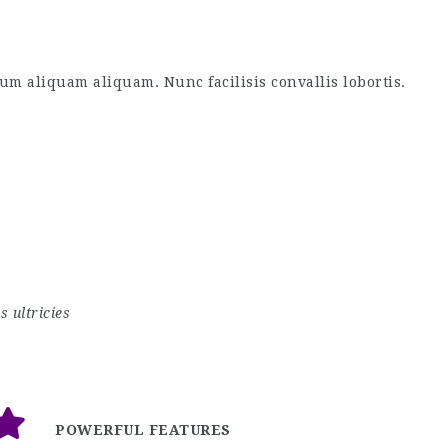
B
liquam aliquam. Nunc facilisis convallis lobortis.
D
Ph
 ultricies
POWERFUL FEATURES