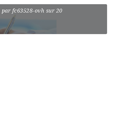
?
é
par
fc63528-ovh
sur 20
er App for your
 that easy. Now you can find job matched your