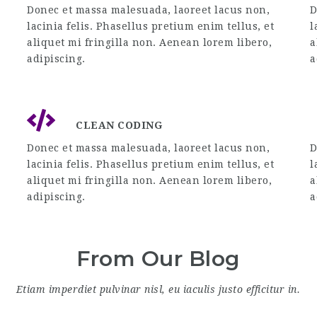
Donec et massa malesuada, laoreet lacus non,
D
lacinia felis. Phasellus pretium enim tellus, et
l
aliquet mi fringilla non. Aenean lorem libero,
a
adipiscing.
a
CLEAN CODING
Donec et massa malesuada, laoreet lacus non,
D
lacinia felis. Phasellus pretium enim tellus, et
l
aliquet mi fringilla non. Aenean lorem libero,
a
adipiscing.
a
From Our Blog
Etiam imperdiet pulvinar nisl, eu iaculis justo efficitur in.
NTRETIEN
COMMENT RÉU