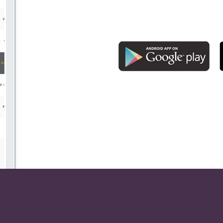
career expectation, apply for
JobMonster mobile app and st