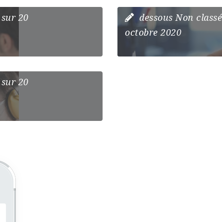
MOTIVATION 
sur 20
dessous
Non class
octobre 2020
 SONT
ECRUTEURS ?
sur 20
Get JobMonst
mobile
Searching for jobs never been